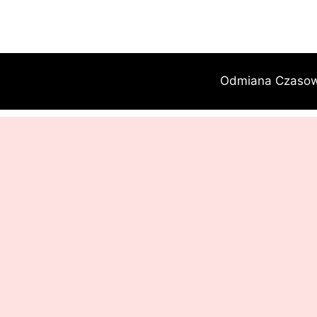
Przejdź
do
treści
Odmiana Czaso