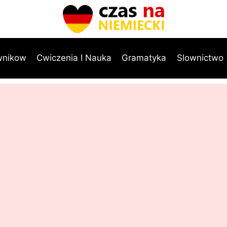
wnikow
Cwiczenia I Nauka
Gramatyka
Slownictwo