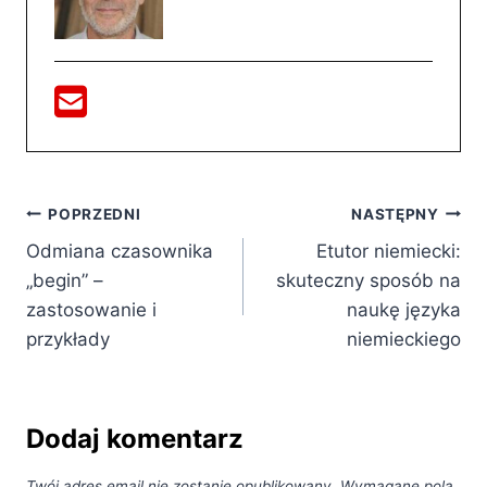
Nawigacja
POPRZEDNI
NASTĘPNY
Odmiana czasownika
Etutor niemiecki:
wpisu
„begin” –
skuteczny sposób na
zastosowanie i
naukę języka
przykłady
niemieckiego
Dodaj komentarz
Twój adres email nie zostanie opublikowany.
Wymagane pola