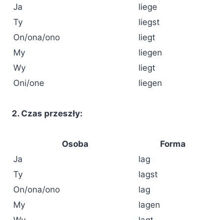
Ja
liege
Ty
liegst
On/ona/ono
liegt
My
liegen
Wy
liegt
Oni/one
liegen
2. Czas przeszły:
Osoba
Forma
Ja
lag
Ty
lagst
On/ona/ono
lag
My
lagen
Wy
lagt