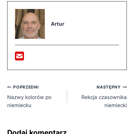
Artur
Nawigacja
POPRZEDNI
NASTĘPNY
Nazwy kolorów po
Rekcja czasownika
wpisu
niemiecku
niemiecki
Dodaj komentarz