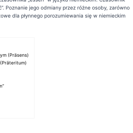
ć”. Poznanie jego odmiany przez różne osoby, zarówno
luczowe dla płynnego porozumiewania się w niemieckim
zym (Präsens)
(Präteritum)
n”