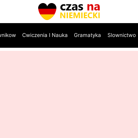
wnikow
Cwiczenia I Nauka
Gramatyka
Slownictwo