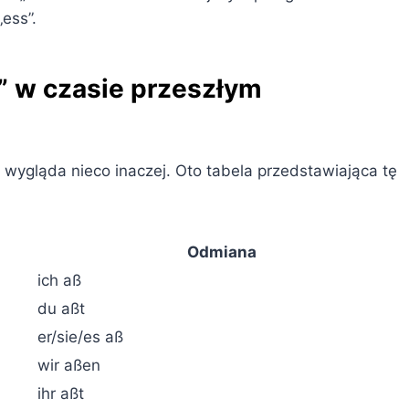
ess”.
 w czasie przeszłym
wygląda nieco inaczej. Oto tabela przedstawiająca tę
Odmiana
ich aß
du aßt
er/sie/es aß
wir aßen
ihr aßt