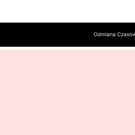
Przejdź
do
treści
Odmiana Czaso