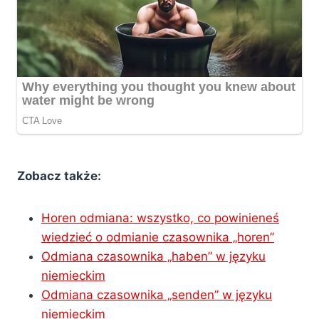
Zobacz także:
Horen odmiana: wszystko, co powinieneś
wiedzieć o odmianie czasownika „horen”
Odmiana czasownika „haben” w języku
niemieckim
Odmiana czasownika „senden” w języku
niemieckim