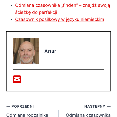
Odmiana czasownika „finden” – znajdź swoją
ścieżkę do perfekcji
Czasownik posiłkowy w języku niemieckim
Artur
Nawigacja
POPRZEDNI
NASTĘPNY
Odmiana rodzajnika
Odmiana czasownika