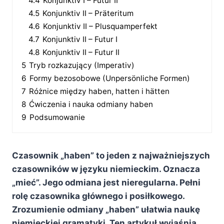
4.4
Konjunktiv I – Futur II
4.5
Konjunktiv II – Präteritum
4.6
Konjunktiv II – Plusquamperfekt
4.7
Konjunktiv II – Futur I
4.8
Konjunktiv II – Futur II
5
Tryb rozkazujący (Imperativ)
6
Formy bezosobowe (Unpersönliche Formen)
7
Różnice między haben, hatten i hätten
8
Ćwiczenia i nauka odmiany haben
9
Podsumowanie
Czasownik „haben” to jeden z najważniejszych
czasowników w języku niemieckim. Oznacza
„mieć”. Jego odmiana jest nieregularna. Pełni
rolę czasownika głównego i posiłkowego.
Zrozumienie odmiany „haben” ułatwia naukę
niemieckiej gramatyki. Ten artykuł wyjaśnia,