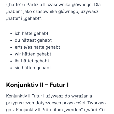
(„hätte”) i Partizip II czasownika głównego. Dla
„haben” jako czasownika głównego, używasz
„hätte” i „gehabt”.
ich hätte gehabt
du hättest gehabt
er/sie/es hätte gehabt
wir hätten gehabt
ihr hättet gehabt
sie hätten gehabt
Konjunktiv II – Futur I
Konjunktiv II Futur I używasz do wyrażania
przypuszczeń dotyczących przyszłości. Tworzysz
go z Konjunktiv II Präteritum „werden” („würde”) i