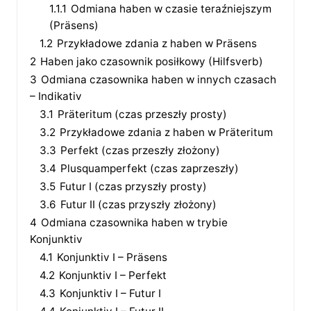
1.1.1
Odmiana haben w czasie teraźniejszym
(Präsens)
1.2
Przykładowe zdania z haben w Präsens
2
Haben jako czasownik posiłkowy (Hilfsverb)
3
Odmiana czasownika haben w innych czasach
– Indikativ
3.1
Präteritum (czas przeszły prosty)
3.2
Przykładowe zdania z haben w Präteritum
3.3
Perfekt (czas przeszły złożony)
3.4
Plusquamperfekt (czas zaprzeszły)
3.5
Futur I (czas przyszły prosty)
3.6
Futur II (czas przyszły złożony)
4
Odmiana czasownika haben w trybie
Konjunktiv
4.1
Konjunktiv I – Präsens
4.2
Konjunktiv I – Perfekt
4.3
Konjunktiv I – Futur I