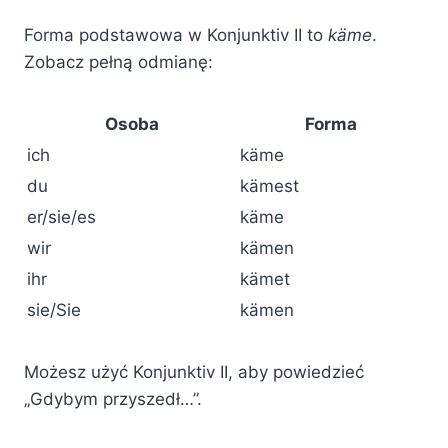
Forma podstawowa w Konjunktiv II to
käme
.
Zobacz pełną odmianę:
Osoba
Forma
ich
käme
du
kämest
er/sie/es
käme
wir
kämen
ihr
kämet
sie/Sie
kämen
Możesz użyć Konjunktiv II, aby powiedzieć
„Gdybym przyszedł…”.