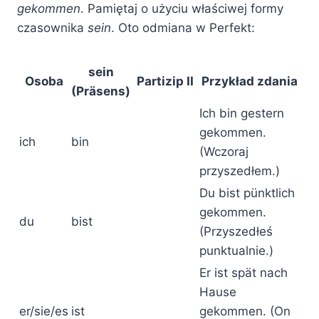
gekommen
. Pamiętaj o użyciu właściwej formy
czasownika
sein
. Oto odmiana w Perfekt:
sein
Osoba
Partizip II
Przykład zdania
(Präsens)
Ich bin gestern
gekommen.
ich
bin
(Wczoraj
przyszedłem.)
Du bist pünktlich
gekommen.
du
bist
(Przyszedłeś
punktualnie.)
Er ist spät nach
Hause
er/sie/es
ist
gekommen. (On