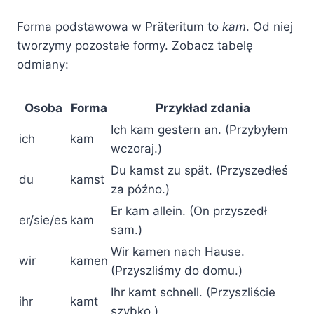
Forma podstawowa w Präteritum to
kam
. Od niej
tworzymy pozostałe formy. Zobacz tabelę
odmiany:
Osoba
Forma
Przykład zdania
Ich kam gestern an. (Przybyłem
ich
kam
wczoraj.)
Du kamst zu spät. (Przyszedłeś
du
kamst
za późno.)
Er kam allein. (On przyszedł
er/sie/es
kam
sam.)
Wir kamen nach Hause.
wir
kamen
(Przyszliśmy do domu.)
Ihr kamt schnell. (Przyszliście
ihr
kamt
szybko.)