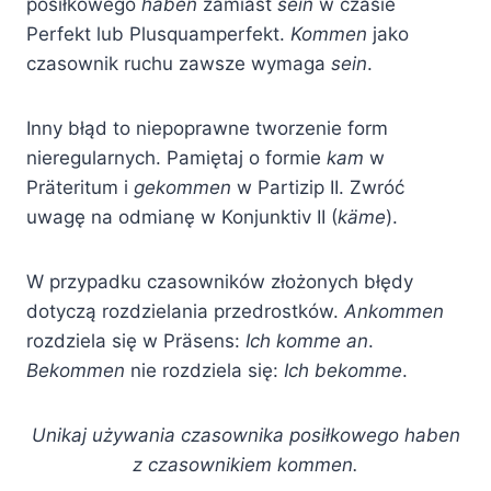
posiłkowego
haben
zamiast
sein
w czasie
Perfekt lub Plusquamperfekt.
Kommen
jako
czasownik ruchu zawsze wymaga
sein
.
Inny błąd to niepoprawne tworzenie form
nieregularnych. Pamiętaj o formie
kam
w
Präteritum i
gekommen
w Partizip II. Zwróć
uwagę na odmianę w Konjunktiv II (
käme
).
W przypadku czasowników złożonych błędy
dotyczą rozdzielania przedrostków.
Ankommen
rozdziela się w Präsens:
Ich komme an
.
Bekommen
nie rozdziela się:
Ich bekomme
.
Unikaj używania czasownika posiłkowego haben
z czasownikiem kommen.