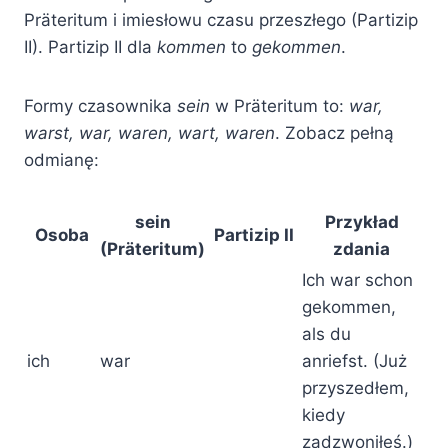
Präteritum i imiesłowu czasu przeszłego (Partizip
II). Partizip II dla
kommen
to
gekommen
.
Formy czasownika
sein
w Präteritum to:
war,
warst, war, waren, wart, waren
. Zobacz pełną
odmianę:
sein
Przykład
Osoba
Partizip II
(Präteritum)
zdania
Ich war schon
gekommen,
als du
ich
war
anriefst. (Już
przyszedłem,
kiedy
zadzwoniłeś.)