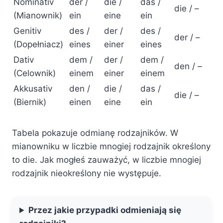
Nominativ
der /
die /
das /
die / –
(Mianownik)
ein
eine
ein
Genitiv
des /
der /
des /
der / –
(Dopełniacz)
eines
einer
eines
Dativ
dem /
der /
dem /
den / –
(Celownik)
einem
einer
einem
Akkusativ
den /
die /
das /
die / –
(Biernik)
einen
eine
ein
Tabela pokazuje odmianę rodzajników. W
mianowniku w liczbie mnogiej rodzajnik określony
to die. Jak mogłeś zauważyć, w liczbie mnogiej
rodzajnik nieokreślony nie występuje.
Przez jakie przypadki odmieniają się