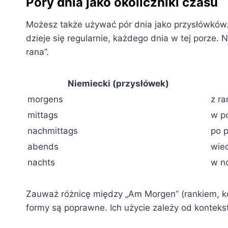
Pory dnia jako okoliczniki czasu
Możesz także używać pór dnia jako przysłówków.
dzieje się regularnie, każdego dnia w tej porze.
rana”.
Niemiecki (przysłówek)
morgens
z ra
mittags
w p
nachmittags
po 
abends
wie
nachts
w n
Zauważ różnicę między „Am Morgen” (rankiem, k
formy są poprawne. Ich użycie zależy od konteks