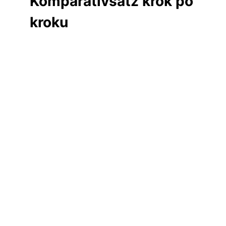
Komparativsatz krok po
kroku