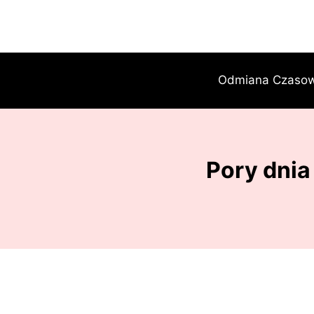
Przejdź
do
treści
Odmiana Czaso
Pory dnia