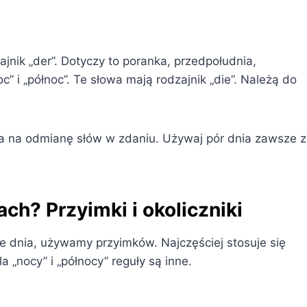
ajnik „der”. Dotyczy to poranka, przedpołudnia,
c” i „północ”. Te słowa mają rodzajnik „die”. Należą do
a na odmianę słów w zdaniu. Używaj pór dnia zawsze z
ch? Przyimki i okoliczniki
ze dnia, używamy przyimków. Najczęściej stosuje się
a „nocy” i „północy” reguły są inne.