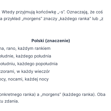
 Wtedy przyjmują końcówkę „-s”. Oznaczają, że coś
 Na przykład „morgens” znaczy „każdego ranka” lub „z
Polski (znaczenie)
na, rano, każdym rankiem
ołudnie, każdego południa
południu, każdego popołudnia
czorami, w każdy wieczór
ocy, nocami, każdej nocy
onkretnego ranka) a „morgens” (każdego ranka). Oba
tu zdania.