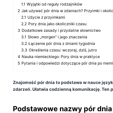
1.1
Wyjątki od reguły rodzajników
2
Jak używać pór dnia w zdaniach? Przyimki i okolic
2.1
Użycie z przyimkami
2.2
Pory dnia jako okoliczniki czasu
3
Dodatkowe zasady i przydatne słownictwo
3.1
Słowo „morgen” i jego znaczenia
3.2
Łączenie pór dnia z dniami tygodnia
3.3
Określenia czasu: wczoraj, dziś, jutro
4
Nauka niemieckiego: Pory dnia w praktyce
5
Pytania i odpowiedzi dotyczące pór dnia po niem
Znajomość pór dnia to podstawa w nauce język
zdarzeń. Ułatwia codzienną komunikację. Ten
Podstawowe nazwy pór dnia i