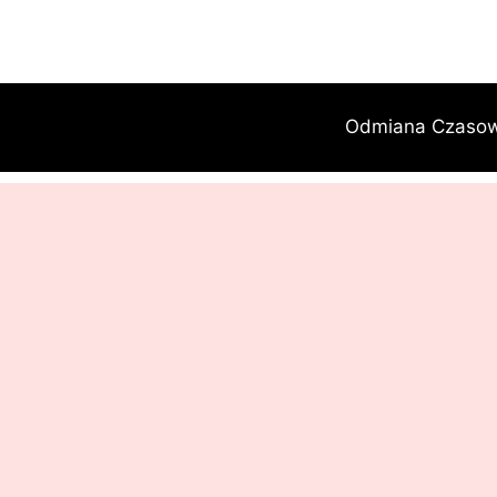
Przejdź
do
treści
Odmiana Czaso