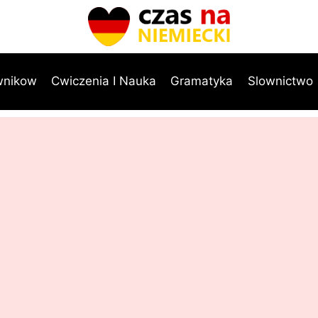
wnikow
Cwiczenia I Nauka
Gramatyka
Slownictwo