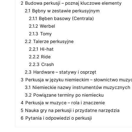
2
Budowa perkusji – poznaj kluczowe elementy
2.1
Bębny w zestawie perkusyjnym
2.1.1
Bęben basowy (Centrala)
2.1.2
Werbel
2.1.3
Tomy
2.2
Talerze perkusyjne
2.2.1
Hi-hat
2.2.2
Ride
2.2.3
Crash
2.3
Hardware – statywy i osprzęt
3
Perkusja w języku niemieckim – słownictwo muzy
3.1
Niemieckie nazwy instrumentów muzycznych
3.2
Powiązane terminy po niemiecku
4
Perkusja w muzyce – rola i znaczenie
5
Nauka gry na perkusji i przydatne narzędzia
6
Pytania i odpowiedzi o perkusji