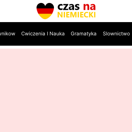
wnikow
Cwiczenia I Nauka
Gramatyka
Slownictwo