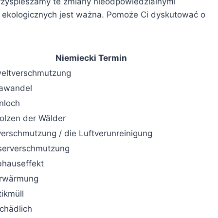
zyspieszamy te zmiany nieodpowiedzialnymi
 ekologicznych jest ważna. Pomoże Ci dyskutować o
Niemiecki Termin
eltverschmutzung
mawandel
nloch
olzen der Wälder
verschmutzung / die Luftverunreinigung
serverschmutzung
bhauseffekt
erwärmung
tikmüll
chädlich