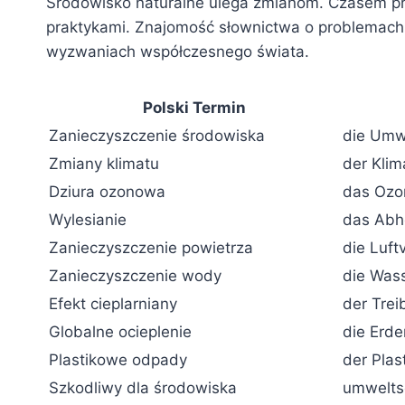
Środowisko naturalne ulega zmianom. Czasem pr
praktykami. Znajomość słownictwa o problemach
wyzwaniach współczesnego świata.
Polski Termin
Zanieczyszczenie środowiska
die Umw
Zmiany klimatu
der Kli
Dziura ozonowa
das Ozo
Wylesianie
das Abh
Zanieczyszczenie powietrza
die Luft
Zanieczyszczenie wody
die Was
Efekt cieplarniany
der Trei
Globalne ocieplenie
die Erd
Plastikowe odpady
der Plas
Szkodliwy dla środowiska
umwelts