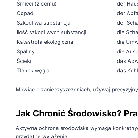
Śmieci (z domu)
der Hau
Odpad
der Abfa
Szkodliwa substancja
der Scha
Ilość szkodliwych substancji
die Sch
Katastrofa ekologiczna
die Umw
Spaliny
die Aus
Ścieki
das Abw
Tlenek węgla
das Koh
Mówiąc o zanieczyszczeniach, używaj precyzyjny
Jak Chronić Środowisko? Pra
Aktywna ochrona środowiska wymaga konkretnych
przydatne wyrażenia: