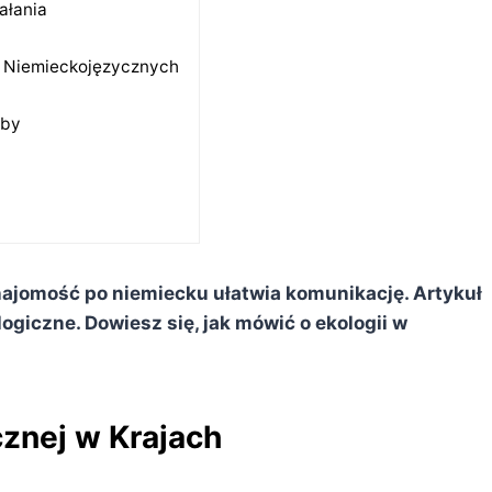
ałania
h Niemieckojęzycznych
oby
najomość po niemiecku ułatwia komunikację. Artykuł
giczne. Dowiesz się, jak mówić o ekologii w
znej w Krajach