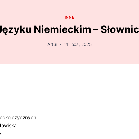
INNE
ęzyku Niemieckim – Słownic
Artur
14 lipca, 2025
ieckojęzycznych
dowiska
e