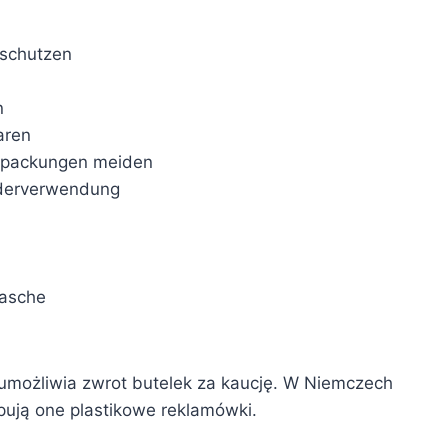
 schutzen
n
aren
rpackungen meiden
ederverwendung
lasche
 umożliwia zwrot butelek za kaucję. W Niemczech
pują one plastikowe reklamówki.