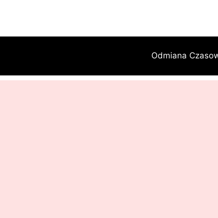
Przejdź
do
treści
Odmiana Czaso