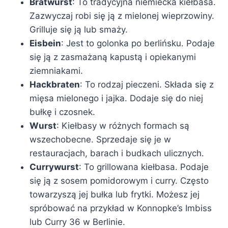
Bratwurst
: To tradycyjna niemiecka kiełbasa.
Zazwyczaj robi się ją z mielonej wieprzowiny.
Grilluje się ją lub smaży.
Eisbein
: Jest to golonka po berlińsku. Podaje
się ją z zasmażaną kapustą i opiekanymi
ziemniakami.
Hackbraten
: To rodzaj pieczeni. Składa się z
mięsa mielonego i jajka. Dodaje się do niej
bułkę i czosnek.
Wurst
: Kiełbasy w różnych formach są
wszechobecne. Sprzedaje się je w
restauracjach, barach i budkach ulicznych.
Currywurst
: To grillowana kiełbasa. Podaje
się ją z sosem pomidorowym i curry. Często
towarzyszą jej bułka lub frytki. Możesz jej
spróbować na przykład w Konnopke’s Imbiss
lub Curry 36 w Berlinie.