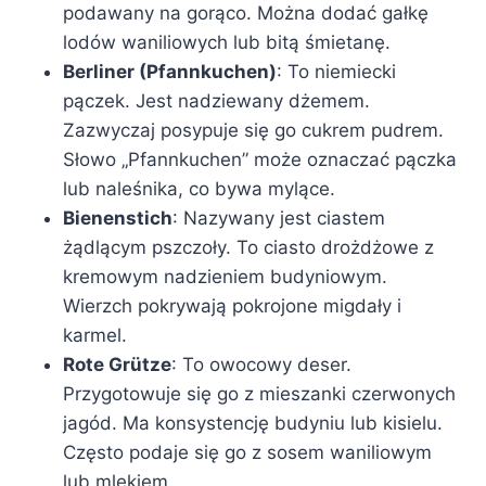
podawany na gorąco. Można dodać gałkę
lodów waniliowych lub bitą śmietanę.
Berliner (Pfannkuchen)
: To niemiecki
pączek. Jest nadziewany dżemem.
Zazwyczaj posypuje się go cukrem pudrem.
Słowo „Pfannkuchen” może oznaczać pączka
lub naleśnika, co bywa mylące.
Bienenstich
: Nazywany jest ciastem
żądlącym pszczoły. To ciasto drożdżowe z
kremowym nadzieniem budyniowym.
Wierzch pokrywają pokrojone migdały i
karmel.
Rote Grütze
: To owocowy deser.
Przygotowuje się go z mieszanki czerwonych
jagód. Ma konsystencję budyniu lub kisielu.
Często podaje się go z sosem waniliowym
lub mlekiem.