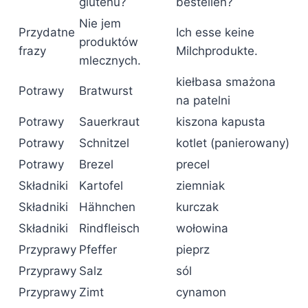
glutenu?
bestellen?
Nie jem
Przydatne
Ich esse keine
produktów
frazy
Milchprodukte.
mlecznych.
kiełbasa smażona
Potrawy
Bratwurst
na patelni
Potrawy
Sauerkraut
kiszona kapusta
Potrawy
Schnitzel
kotlet (panierowany)
Potrawy
Brezel
precel
Składniki
Kartofel
ziemniak
Składniki
Hähnchen
kurczak
Składniki
Rindfleisch
wołowina
Przyprawy
Pfeffer
pieprz
Przyprawy
Salz
sól
Przyprawy
Zimt
cynamon