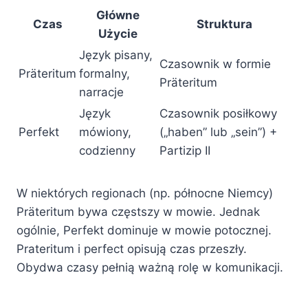
Główne
Czas
Struktura
Użycie
Język pisany,
Czasownik w formie
Präteritum
formalny,
Präteritum
narracje
Język
Czasownik posiłkowy
Perfekt
mówiony,
(„haben” lub „sein”) +
codzienny
Partizip II
W niektórych regionach (np. północne Niemcy)
Präteritum bywa częstszy w mowie. Jednak
ogólnie, Perfekt dominuje w mowie potocznej.
Prateritum i perfect opisują czas przeszły.
Obydwa czasy pełnią ważną rolę w komunikacji.