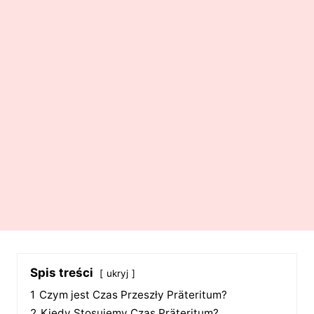
Spis treści
ukryj
1
Czym jest Czas Przeszły Präteritum?
2
Kiedy Stosujemy Czas Präteritum?