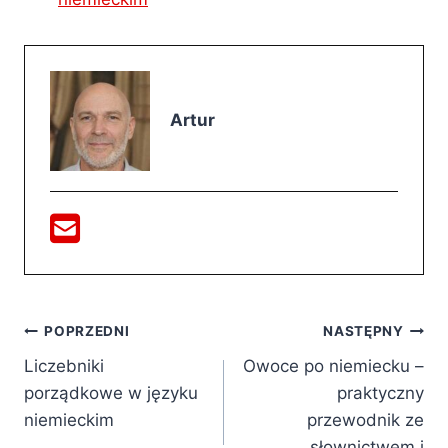
Artur
Nawigacja
POPRZEDNI
NASTĘPNY
Liczebniki
Owoce po niemiecku –
wpisu
porządkowe w języku
praktyczny
niemieckim
przewodnik ze
słownictwem i