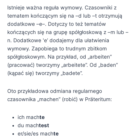
Istnieje ważna reguła wymowy. Czasowniki z
tematem kończącym się na –d lub –t otrzymują
dodatkowe –e–. Dotyczy to też tematów
kończących się na grupę spółgłoskową z –m lub –
n. Dodatkowe 'e’ dodajemy dla ułatwienia
wymowy. Zapobiega to trudnym zbitkom
spółgłoskowym. Na przykład, od „arbeiten”
(pracować) tworzymy „arbeitete”. Od „baden”
(kąpać się) tworzymy „badete”.
Oto przykładowa odmiana regularnego
czasownika „machen” (robić) w Präteritum:
ich mach
te
du mach
test
er/sie/es mach
te