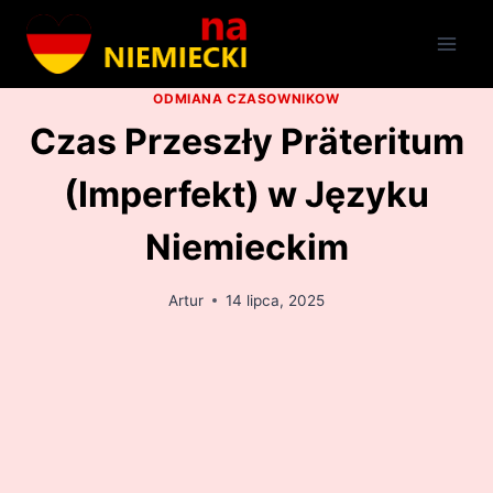
Przejdź
do
treści
ODMIANA CZASOWNIKOW
Czas Przeszły Präteritum
(Imperfekt) w Języku
Niemieckim
Artur
14 lipca, 2025