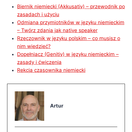
Biernik niemiecki (Akkusativ) – przewodnik po
zasadach i użyciu
Odmiana przymiotników w języku niemieckim
– Twórz zdania jak native speaker
Rzeczownik w języku polskim – co musisz o
nim wiedzieć?
Dopełniacz (Genitiv) w języku niemieckim –
zasady i ćwiczenia
Rekcja czasownika niemiecki
Artur