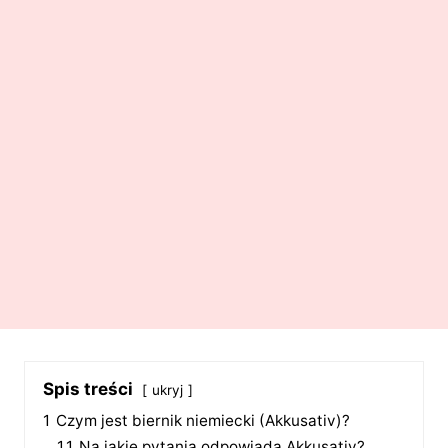
Spis treści
ukryj
1
Czym jest biernik niemiecki (Akkusativ)?
1.1
Na jakie pytania odpowiada Akkusativ?