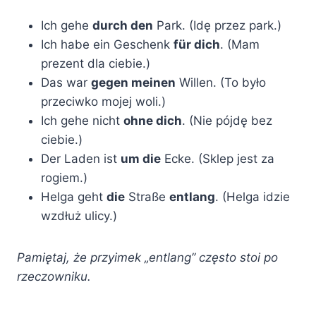
Ich gehe
durch den
Park. (Idę przez park.)
Ich habe ein Geschenk
für dich
. (Mam
prezent dla ciebie.)
Das war
gegen meinen
Willen. (To było
przeciwko mojej woli.)
Ich gehe nicht
ohne dich
. (Nie pójdę bez
ciebie.)
Der Laden ist
um die
Ecke. (Sklep jest za
rogiem.)
Helga geht
die
Straße
entlang
. (Helga idzie
wzdłuż ulicy.)
Pamiętaj, że przyimek „entlang” często stoi po
rzeczowniku.