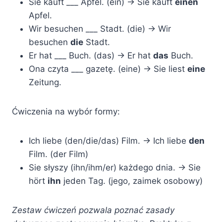
Sie kauft ___ Apfel. (ein) -> Sie kauft
einen
Apfel.
Wir besuchen ___ Stadt. (die) -> Wir
besuchen
die
Stadt.
Er hat ___ Buch. (das) -> Er hat
das
Buch.
Ona czyta ___ gazetę. (eine) -> Sie liest
eine
Zeitung.
Ćwiczenia na wybór formy:
Ich liebe (den/die/das) Film. -> Ich liebe
den
Film. (der Film)
Sie słyszy (ihn/ihm/er) każdego dnia. -> Sie
hört
ihn
jeden Tag. (jego, zaimek osobowy)
Zestaw ćwiczeń pozwala poznać zasady